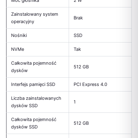
Moc głośnika
2 W
Zainstalowany system
Brak
operacyjny
Nośniki
SSD
NVMe
Tak
Całkowita pojemność
512 GB
dysków
Interfejs pamięci SSD
PCI Express 4.0
Liczba zainstalowanych
1
dysków SSD
Całkowita pojemność
512 GB
dysków SSD