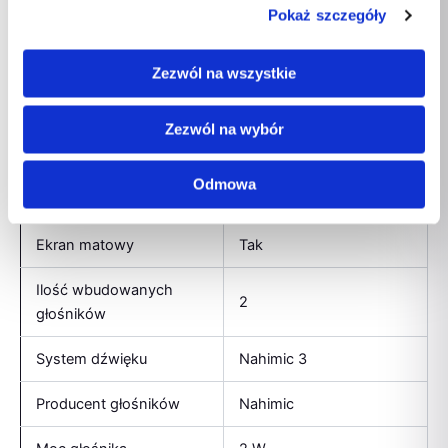
16:9
Pokaż szczegóły
obrazu
Typ HD
Full HD
Zezwól na wszystkie
Ekran dotykowy
Nie
Zezwól na wybór
Rozdzielczość
1920 x 1080 px
Odmowa
Przekątna ekranu
15,6″
Ekran matowy
Tak
Ilość wbudowanych
2
głośników
System dźwięku
Nahimic 3
Producent głośników
Nahimic