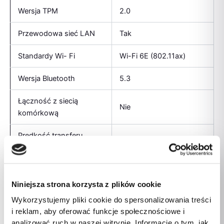
Wersja TPM
2.0
Przewodowa sieć LAN
Tak
Standardy Wi- Fi
Wi-Fi 6E (802.11ax)
Wersja Bluetooth
5.3
Łączność z siecią
Nie
komórkową
Prędkość transferu
danych przez Ethernet
100 Mbit/s
LAN
Prędkość transferu
Niniejsza strona korzysta z plików cookie
danych przez Ethernet
1000
Wykorzystujemy pliki cookie do spersonalizowania treści
LAN
i reklam, aby oferować funkcje społecznościowe i
analizować ruch w naszej witrynie. Informacje o tym, jak