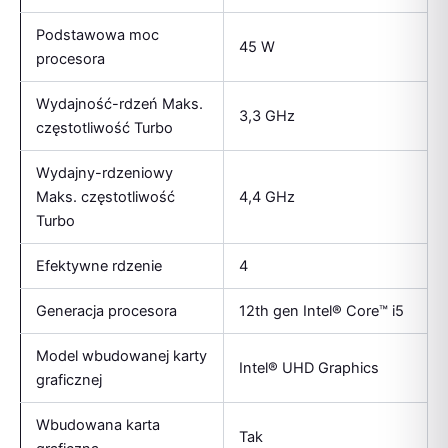
Podstawowa moc
45 W
procesora
Wydajność-rdzeń Maks.
3,3 GHz
częstotliwość Turbo
Wydajny-rdzeniowy
Maks. częstotliwość
4,4 GHz
Turbo
Efektywne rdzenie
4
Generacja procesora
12th gen Intel® Core™ i5
Model wbudowanej karty
Intel® UHD Graphics
graficznej
Wbudowana karta
Tak