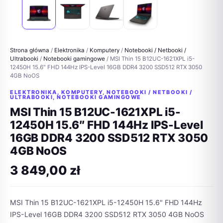
Strona główna
/
Elektronika
/
Komputery
/
Notebooki / Netbooki /
Ultrabooki
/
Notebooki gamingowe
/ MSI Thin 15 B12UC-1621XPL i5-
12450H 15.6″ FHD 144Hz IPS-Level 16GB DDR4 3200 SSD512 RTX 3050
4GB NoOS
ELEKTRONIKA
,
KOMPUTERY
,
NOTEBOOKI / NETBOOKI /
ULTRABOOKI
,
NOTEBOOKI GAMINGOWE
MSI Thin 15 B12UC-1621XPL i5-
12450H 15.6″ FHD 144Hz IPS-Level
16GB DDR4 3200 SSD512 RTX 3050
4GB NoOS
3 849,00
zł
MSI Thin 15 B12UC-1621XPL i5-12450H 15.6" FHD 144Hz
IPS-Level 16GB DDR4 3200 SSD512 RTX 3050 4GB NoOS