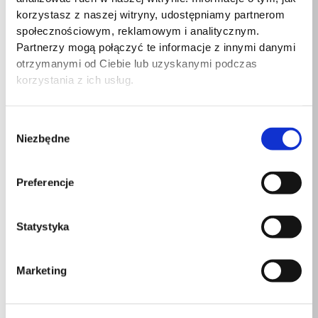
Prędkość transferu
korzystasz z naszej witryny, udostępniamy partnerom
danych przez Ethernet
10 Mbit/s
społecznościowym, reklamowym i analitycznym.
LAN
Partnerzy mogą połączyć te informacje z innymi danymi
otrzymanymi od Ciebie lub uzyskanymi podczas
Model kontrolera WLAN
Intel Wi-Fi 6E AX211
korzystania z ich usług.
Podstawowy standard
Wi-Fi 6E (802.11ax)
Wi-Fi
Wybór
Niezbędne
zgody
Bluetooth
Tak
Preferencje
Producent karty WLAN
Intel
Jasność
250 cd/m²
Statystyka
Maksymalna
częstotliwość
144 Hz
Marketing
odświeżania
Natywna proporcja