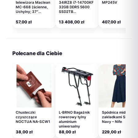
telewizora Maclean
34IRZ8 i7-14700KF
MP245V
MC-668 (ścienne,
32GB DDR5 5600
Uchylny; 37″…
SSD2TB…
57,00
zł
13 408,00
zł
407,00
zł
Polecane dla Ciebie
Chusteczki
L-BRNO Bagażnik
Spódnica midi z
czyszczące
rowerowy tylny
zakładkami SP37
NOCTUA NA-SCW1
aluminium
Navy – Nife
uniwersalny
38,00
zł
88,00
zł
229,00
zł