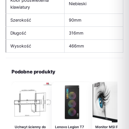
Kolor podświetlenia
Niebieski
klawiatury
Szerokość
90mm
Długość
316mm
Wysokość
466mm
Podobne produkty
Uchwyt ścienny do
Lenovo Legion T7
Monitor MSI PRO