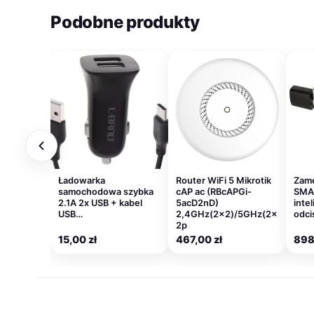
Podobne produkty
Ładowarka
Router WiFi 5 Mikrotik
Zame
samochodowa szybka
cAP ac (RBcAPGi-
SMA
2.1A 2x USB + kabel
5acD2nD)
inte
USB…
2,4GHz(2×2)/5GHz(2×2)
odci
2p
15,00
zł
467,00
zł
898