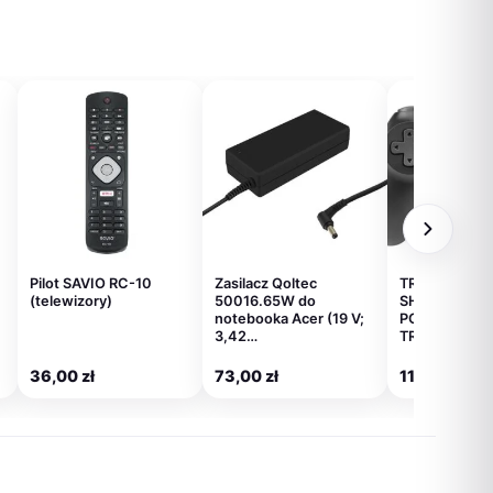
Pilot SAVIO RC-10
Zasilacz Qoltec
TRACER GAM
(telewizory)
50016.65W do
SHOGUN PRO
notebooka Acer (19 V;
PC/PS3/PS4
3,42…
TRAJOY4685
36,00
zł
73,00
zł
112,00
zł