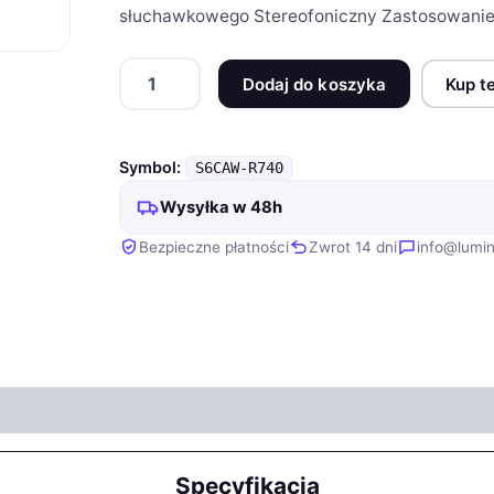
słuchawkowego Stereofoniczny Zastosowanie
ilość
Dodaj do koszyka
Kup t
Słuchawki
Skullcandy
Crusher
ANC2
Symbol:
S6CAW-R740
Wireless
True
Wysyłka w 48h
Black
Bezpieczne płatności
Zwrot 14 dni
info@lumin
Specyfikacja