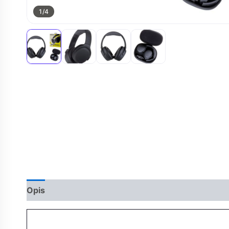
1
/4
Opis