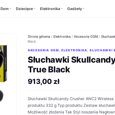
Dom
Dziecięce
Elektronika
Gadżety
Strona główna
/
Elektronika
/
Akcesoria GSM
/
Słuchawk
Black
AKCESORIA GSM
,
ELEKTRONIKA
,
SŁUCHAWKI 
Słuchawki Skullcand
True Black
913,00
zł
Słuchawki Skullcandy Crusher ANC2 Wireless 
produktu 332 g Typ produktu Zestaw słucha
Możliwość złożenia Tak Styl noszenia Nagłow