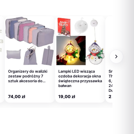
Organizery do walizki
Lampki LED wisząca
Smartfon Mot
zestaw podróżny 7
ozdoba dekoracja okna
ThinkPhone 
sztuk akcesoria do…
świąteczna przyssawka
6,6″ P-OLED
bałwan
2400×1080 
Dual…
74,00
zł
19,00
zł
2 317,00
zł