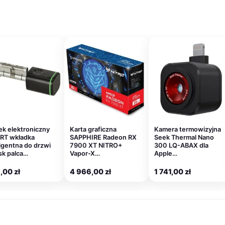
k elektroniczny
Karta graficzna
Kamera termowizyjna
RT wkładka
SAPPHIRE Radeon RX
Seek Thermal Nano
ligentna do drzwi
7900 XT NITRO+
300 LQ-ABAX dla
sk palca…
Vapor-X…
Apple…
,00
zł
4 966,00
zł
1 741,00
zł