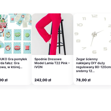
UKO Gra pomyłek
Spodnie Dresowe
Zegar ścienny
da fałsz: Gra
Model Lamia T22 Pink –
naklejany DIY duży
owa, w której…
IVON
regulowany 80-120cm
srebrny 12…
00
zł
242,00
zł
78,00
zł