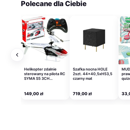
Polecane dla Ciebie
Helikopter zdalnie
Szafka nocna HOLE
MUD
sterowany na pilota RC
2szt. 44×40,5xH53,5
praw
SYMA S5 3CH…
czarny mat
quiz
149,00
zł
719,00
zł
33,