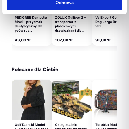
Odmowa
PEDIGREE Dentastix
ZOLUX Gulliver 2 –
VetExpert GeriatiVet
Maxi – przysmak
transporter z
Dog Large Breed (4
dentystyczny dla
plastikowymi
tabl.)
psów ras…
drzwiczkami dla…
43,00
zł
102,00
zł
91,00
zł
Polecane dla Ciebie
Golf Damski Model
Czołg zdalnie
Torebka Model Z-
S148 Black Melange
sterowany na pilota
44-O Multicolor –