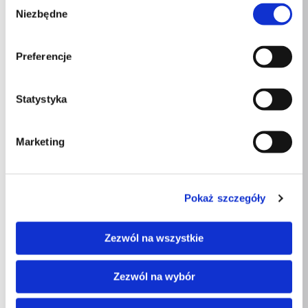
Wybór
domowe
Niezbędne
zgody
Zakres wagowy
0 g – 200 g
Preferencje
Kategoria produktu
Maść
Szerokość
140mm
Statystyka
Długość
25mm
Marketing
Wysokość
80mm
Pokaż szczegóły
Podobne produkty
Zezwól na wszystkie
Zezwól na wybór