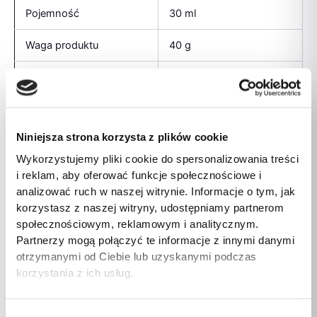
Pojemność
30 ml
Waga produktu
40 g
Kategoria
Dla psa
Kategoria
Dla gryzoni
Niniejsza strona korzysta z plików cookie
Kategoria
Dla kota
Wykorzystujemy pliki cookie do spersonalizowania treści
Kategoria
Dla ptaków
i reklam, aby oferować funkcje społecznościowe i
analizować ruch w naszej witrynie. Informacje o tym, jak
Specyficzne potrzeby
korzystasz z naszej witryny, udostępniamy partnerom
Gojenie ran
zwierzęcia
społecznościowym, reklamowym i analitycznym.
Partnerzy mogą połączyć te informacje z innymi danymi
Zalecane dla rodzaju
Wszystkie zwierzęta
otrzymanymi od Ciebie lub uzyskanymi podczas
zwierząt
domowe
korzystania z ich usług.
Wszystkie zwierzęta
Rodzaj zwierzęcia