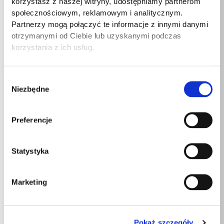
korzystasz z naszej witryny, udostępniamy partnerom
społecznościowym, reklamowym i analitycznym.
Szerokość
300mm
Partnerzy mogą połączyć te informacje z innymi danymi
otrzymanymi od Ciebie lub uzyskanymi podczas
Długość
90mm
korzystania z ich usług.
Wysokość
150mm
Wybór
Niezbędne
zgody
Podobne produkty
Preferencje
Statystyka
Marketing
VEGA FILTER – filtr
VITAKRAFT BEEF
Legowisko/transport
węglowy do
paski wołowina
3w1 CURVER
fontanny – 2…
przysmak dla psa
Pokaż szczegóły