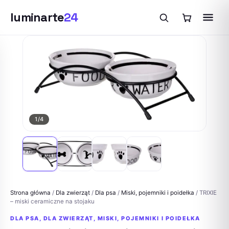
luminarte
24
Przejdź
do
treści
1
/4
Strona główna
/
Dla zwierząt
/
Dla psa
/
Miski, pojemniki i poidełka
/ TRIXIE
– miski ceramiczne na stojaku
DLA PSA
,
DLA ZWIERZĄT
,
MISKI, POJEMNIKI I POIDEŁKA