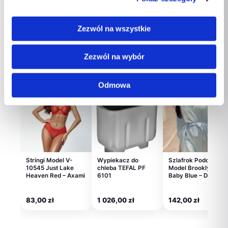
80g
48,00
zł
12,00
zł
267,00
zł
Zezwól na wszystkie
Zezwól na wybór
Polecane dla Ciebie
Odmowa
Stringi Model V-
Wypiekacz do
Szlafrok Podomka
10545 Just Lake
chleba TEFAL PF
Model Brooklyn
Heaven Red – Axami
6101
Baby Blue – DKaren
83,00
zł
1 026,00
zł
142,00
zł