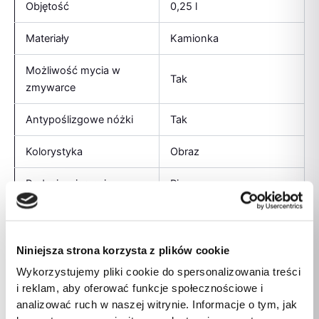
Objętość
0,25 l
Materiały
Kamionka
Możliwość mycia w
Tak
zmywarce
Antypoślizgowe nóżki
Tak
Kolorystyka
Obraz
Rodzaj zwierzęcia
Pies
Średnica
13 cm
Waga produktu
1 kg
Niniejsza strona korzysta z plików cookie
Wykorzystujemy pliki cookie do spersonalizowania treści
Podstawa dołączona
Tak
i reklam, aby oferować funkcje społecznościowe i
analizować ruch w naszej witrynie. Informacje o tym, jak
Ilość
2