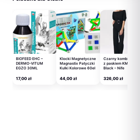
BIOFEED EHC –
Klocki Magnetyczne
Czarny kombinezon
DERMO-VITUM
Magnastix Patyczki
z paskiem KM14
EGZO 30ML
Kulki Kolorowe 60el
Black – Nife
17,00
zł
44,00
zł
326,00
zł