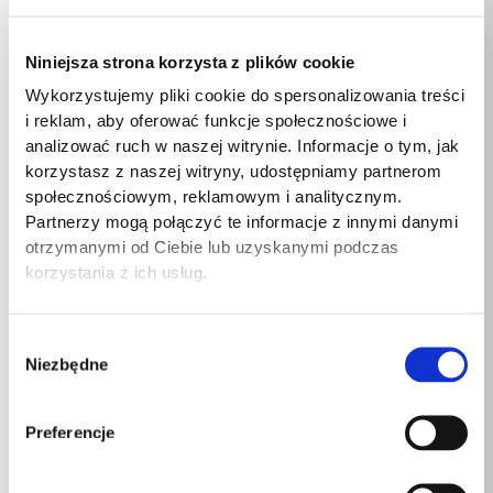
Wysokość produktu
340 mm
Niniejsza strona korzysta z plików cookie
Głębokość produktu
450 mm
Wykorzystujemy pliki cookie do spersonalizowania treści
i reklam, aby oferować funkcje społecznościowe i
Szerokość produktu
400 mm
analizować ruch w naszej witrynie. Informacje o tym, jak
korzystasz z naszej witryny, udostępniamy partnerom
Waga produktu
3,5 kg
społecznościowym, reklamowym i analitycznym.
Partnerzy mogą połączyć te informacje z innymi danymi
Ilość
1
otrzymanymi od Ciebie lub uzyskanymi podczas
korzystania z ich usług.
Materiały
Welur
Materiały
Pianka
Wybór
Niezbędne
zgody
Szerokość
440mm
Preferencje
Długość
400mm
Wysokość
300mm