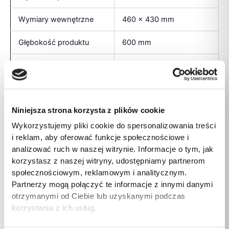
Wymiary wewnętrzne
460 x 430 mm
Głębokość produktu
600 mm
Szerokość produktu
650 mm
Waga wraz z
3,5 kg
opakowaniem
Niniejsza strona korzysta z plików cookie
Wysokość opakowania
380 mm
Wykorzystujemy pliki cookie do spersonalizowania treści
i reklam, aby oferować funkcje społecznościowe i
Szerokość opakowania
400 mm
analizować ruch w naszej witrynie. Informacje o tym, jak
korzystasz z naszej witryny, udostępniamy partnerom
Głębokość opakowania
600 mm
społecznościowym, reklamowym i analitycznym.
Partnerzy mogą połączyć te informacje z innymi danymi
Ilość
1
otrzymanymi od Ciebie lub uzyskanymi podczas
korzystania z ich usług.
Materiały
Shaggy