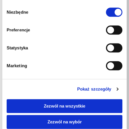
Materiały
Welur
Wybór
Niezbędne
zgody
Materiały
Pianka termoelastyczna
Preferencje
Szerokość
440mm
Długość
400mm
Statystyka
Wysokość
300mm
Marketing
Podobne produkty
Pokaż szczegóły
Zezwól na wszystkie
Zezwól na wybór