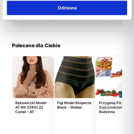
SONY DualSense
2.4GHz (3.7GHz
2.65 GHz (3.6 GHz…
WHITE PS5
Turbo) Socket…
Odmowa
390,00
zł
15 575,00
zł
4 387,00
zł
Polecane dla Ciebie
Rękawiczki Model
Figi Model Respecta
Przygotuj Pizzę
AT-RK-23901.22
Black – Wolbar
Zręcznościowa Gra
Camel – AT
Rodzinna