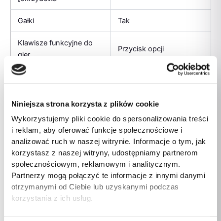
Gałki
Tak
Klawisze funkcyjne do
Przycisk opcji
gier
Klawisze funkcyjne do
D-pad
gier
Niniejsza strona korzysta z plików cookie
Klawisze funkcyjne do
Przycisk Home
Wykorzystujemy pliki cookie do spersonalizowania treści
gier
i reklam, aby oferować funkcje społecznościowe i
analizować ruch w naszej witrynie. Informacje o tym, jak
Wibracje
Tak
korzystasz z naszej witryny, udostępniamy partnerom
społecznościowym, reklamowym i analitycznym.
Technologia kontroli gier
Analogowa/Cyfrowa
Partnerzy mogą połączyć te informacje z innymi danymi
otrzymanymi od Ciebie lub uzyskanymi podczas
Obsługiwane platformy
PlayStation 5
korzystania z ich usług.
gier