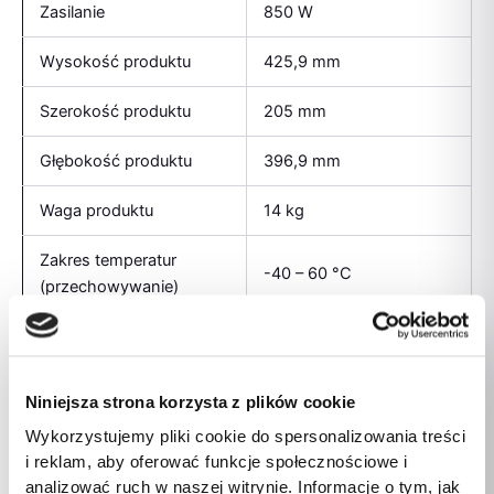
Zasilanie
850 W
Wysokość produktu
425,9 mm
Szerokość produktu
205 mm
Głębokość produktu
396,9 mm
Waga produktu
14 kg
Zakres temperatur
-40 – 60 °C
(przechowywanie)
Dopuszczalna wysokość
podczas eksploatacji
0 – 3048 m
(n.p.m.)
Niniejsza strona korzysta z plików cookie
Wykorzystujemy pliki cookie do spersonalizowania treści
Dopuszczalna
10 – 90%
i reklam, aby oferować funkcje społecznościowe i
wilgotność względna
analizować ruch w naszej witrynie. Informacje o tym, jak