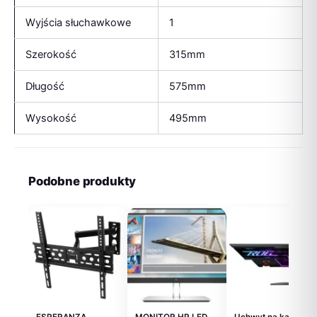
Wyjścia słuchawkowe
1
Szerokość
315mm
Długość
575mm
Wysokość
495mm
Podobne produkty
ESPERANZA
MONITOR HP LED
Uchwyt na kartę