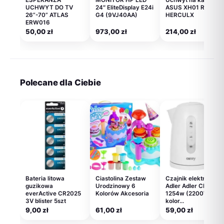
UCHWYT DO TV
24″ EliteDisplay E24i
ASUS XH01 ROG
26”-70” ATLAS
G4 (9VJ40AA)
HERCULX
ERW016
50,00
zł
973,00
zł
214,00
zł
Polecane dla Ciebie
Bateria litowa
Ciastolina Zestaw
Czajnik elektryczny
guzikowa
Urodzinowy 6
Adler Adler CR
everActive CR2025
Kolorów Akcesoria
1254w (2200W 1.7l;
3V blister 5szt
kolor…
9,00
zł
61,00
zł
59,00
zł