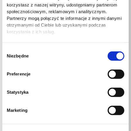
korzystasz z naszej witryny, udostępniamy partnerom
Zakres wilgotności
20 – 80%
społecznościowym, reklamowym i analitycznym.
względnej
Partnerzy mogą połączyć te informacje z innymi danymi
otrzymanymi od Ciebie lub uzyskanymi podczas
Zakres temperatur
5 – 35 °C
korzystania z ich usług.
(eksploatacja)
Dopuszczalna wysokość
0 – 12192 m
Wybór
(n.p.m.)
Niezbędne
zgody
Standardy Wi- Fi
Wi-Fi 6 (802.11ax)
Preferencje
Przewodowa sieć LAN
Tak
Statystyka
Prędkość transferu
danych przez Ethernet
2500 Mbit/s
LAN
Marketing
Wi-Fi
Tak