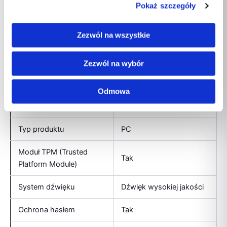
Podstawowy standard
Pokaż szczegóły
Wi-Fi 6 (802.11ax)
Wi-Fi
Zezwól na wszystkie
Bluetooth
Tak
Typ anteny
2×2
Zezwól na wybór
Wersja Bluetooth
5.2
Odmowa
Układ audio
Realtek ALC897-Q
Typ produktu
PC
Moduł TPM (Trusted
Tak
Platform Module)
System dźwięku
Dźwięk wysokiej jakości
Ochrona hasłem
Tak