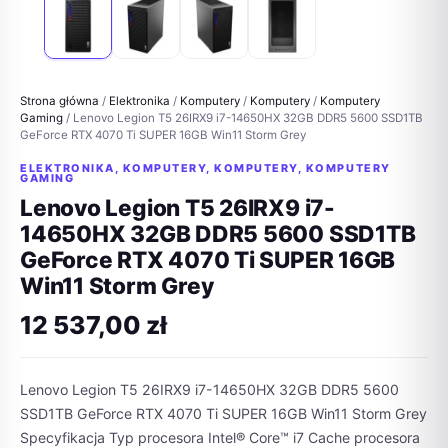
Strona główna
/
Elektronika
/
Komputery
/
Komputery
/
Komputery
Gaming
/ Lenovo Legion T5 26IRX9 i7-14650HX 32GB DDR5 5600 SSD1TB
GeForce RTX 4070 Ti SUPER 16GB Win11 Storm Grey
ELEKTRONIKA
,
KOMPUTERY
,
KOMPUTERY
,
KOMPUTERY
GAMING
Lenovo Legion T5 26IRX9 i7-
14650HX 32GB DDR5 5600 SSD1TB
GeForce RTX 4070 Ti SUPER 16GB
Win11 Storm Grey
12 537,00
zł
Lenovo Legion T5 26IRX9 i7-14650HX 32GB DDR5 5600
SSD1TB GeForce RTX 4070 Ti SUPER 16GB Win11 Storm Grey
Specyfikacja Typ procesora Intel® Core™ i7 Cache procesora