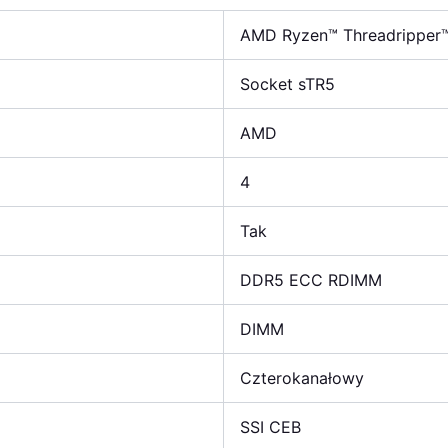
AMD Ryzen™ Threadripper
Socket sTR5
AMD
4
Tak
DDR5 ECC RDIMM
DIMM
Czterokanałowy
SSI CEB