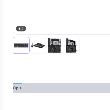
1
/4
Opis