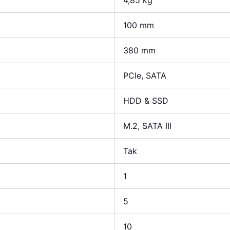
4,85 kg
100 mm
380 mm
PCIe, SATA
HDD & SSD
M.2, SATA III
Tak
1
5
10