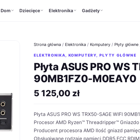
Dom
Dziecięce
Elektronika
Gadżety
Strona główna
/
Elektronika
/
Komputery
/
Płyty główne
ELEKTRONIKA
,
KOMPUTERY
,
PŁYTY GŁÓWNE
Płyta ASUS PRO WS 
90MB1FZ0-M0EAY0
5 125,00
zł
Płyta ASUS PRO WS TRX50-SAGE WIFI 90MB1
Procesor AMD Ryzen™ Threadripper™ Gniazdo 
Producent procesora AMD Ilość gniazd pamięc
Obsługiwane rodzaje pamięci DDR5 ECC RDIMM