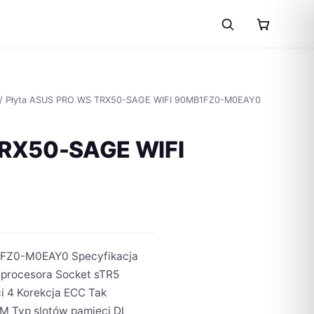
/ Płyta ASUS PRO WS TRX50-SAGE WIFI 90MB1FZ0-M0EAY0
TRX50-SAGE WIFI
FZ0-M0EAY0 Specyfikacja
procesora Socket sTR5
i 4 Korekcja ECC Tak
 Typ slotów pamięci DI