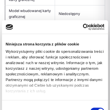
Model wbudowanej karty
Niedostępny
graficznej
Dedykowana karta
Nie
graficzna
Niniejsza strona korzysta z plików cookie
Wbudowana karta
Nie
graficzna
Wykorzystujemy pliki cookie do spersonalizowania treści
i reklam, aby oferować funkcje społecznościowe i
Przepustowość pamięci
460,8 GB/s
analizować ruch w naszej witrynie. Informacje o tym, jak
korzystasz z naszej witryny, udostępniamy partnerom
Taktowanie zegara
społecznościowym, reklamowym i analitycznym.
pamięci wspierane przez
4800 MHz
Partnerzy mogą połączyć te informacje z innymi danymi
procesor
otrzymanymi od Ciebie lub uzyskanymi podczas
korzystania z ich usług.
Typy pamięci wspierane
DDR5-SDRAM
przez procesor
Wybór