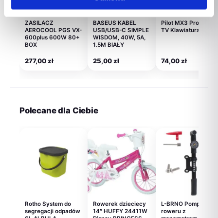
ZASILACZ
BASEUS KABEL
Pilot MX3 Pro Smart
AEROCOOL PGS VX-
USB/USB-C SIMPLE
TV Klawiatura Mysz
600plus 600W 80+
WISDOM, 40W, 5A,
BOX
1.5M BIAŁY
277,00
zł
25,00
zł
74,00
zł
Polecane dla Ciebie
Rotho System do
Rowerek dzieciecy
L-BRNO Pompka do
segregacji odpadów
14″ HUFFY 24411W
roweru z