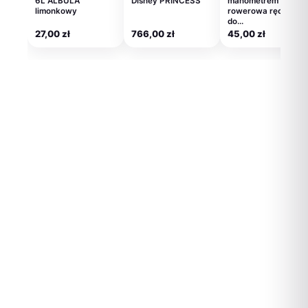
6L ALBULA
Disney PRINCESS
manometrem
limonkowy
rowerowa ręczna
do…
27,00
zł
766,00
zł
45,00
zł