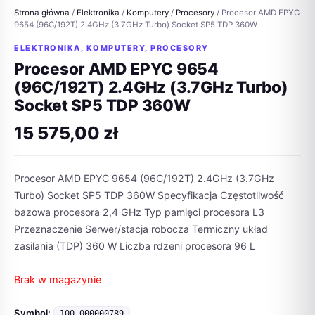
Strona główna
/
Elektronika
/
Komputery
/
Procesory
/ Procesor AMD EPYC
9654 (96C/192T) 2.4GHz (3.7GHz Turbo) Socket SP5 TDP 360W
ELEKTRONIKA
,
KOMPUTERY
,
PROCESORY
Procesor AMD EPYC 9654
(96C/192T) 2.4GHz (3.7GHz Turbo)
Socket SP5 TDP 360W
15 575,00
zł
Procesor AMD EPYC 9654 (96C/192T) 2.4GHz (3.7GHz
Turbo) Socket SP5 TDP 360W Specyfikacja Częstotliwość
bazowa procesora 2,4 GHz Typ pamięci procesora L3
Przeznaczenie Serwer/stacja robocza Termiczny układ
zasilania (TDP) 360 W Liczba rdzeni procesora 96 L
Brak w magazynie
Symbol:
100-000000789