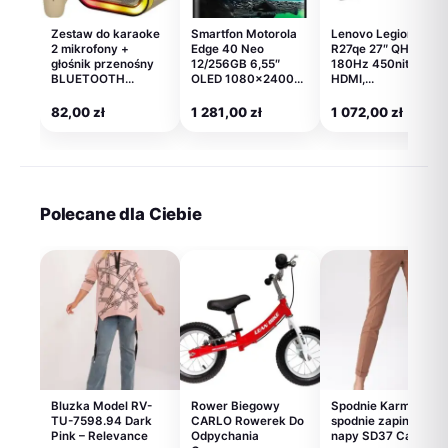
Zestaw do karaoke
Smartfon Motorola
Lenovo Legion
2 mikrofony +
Edge 40 Neo
R27qe 27″ QHD
głośnik przenośny
12/256GB 6,55″
180Hz 450nits AG
BLUETOOTH…
OLED 1080×2400…
HDMI,…
82,00
zł
1 281,00
zł
1 072,00
zł
Polecane dla Ciebie
Bluzka Model RV-
Rower Biegowy
Spodnie Karmelowe
TU-7598.94 Dark
CARLO Rowerek Do
spodnie zapinane na
Pink – Relevance
Odpychania
napy SD37 Carmel –