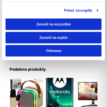
Maksymalny SPL
123,5 dB
Pokaż szczegóły
Zakres częstotliwości
20 – 20000 Hz
Zezwól na wszystkie
Szerokość
146mm
Długość
178mm
Zezwól na wybór
Wysokość
86mm
Odmowa
Podobne produkty