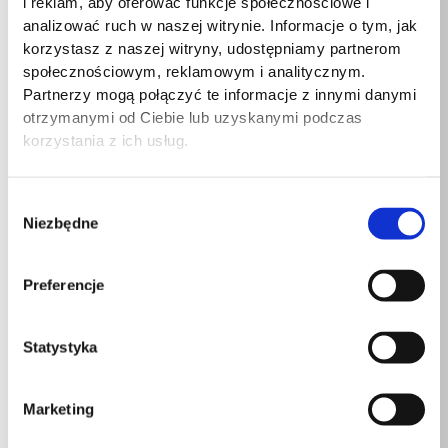
i reklam, aby oferować funkcje społecznościowe i
analizować ruch w naszej witrynie. Informacje o tym, jak
Zawartość opakowania
Futerał ładujący
korzystasz z naszej witryny, udostępniamy partnerom
społecznościowym, reklamowym i analitycznym.
Ilość portów USB typu C
1
Partnerzy mogą połączyć te informacje z innymi danymi
otrzymanymi od Ciebie lub uzyskanymi podczas
Wyjście Stereo TRS 1/8″
1
korzystania z ich usług.
(3,5 mm)
Czas pracy na zasilaniu
Wybór
7 h
akumulatorowym
Niezbędne
zgody
Stosunek sygnału do
72 dB
Preferencje
szumu
Typ kierunku mikrofonu
Dookólny
Statystyka
Zasięg
260 m
Marketing
Typ mikrofonu
Mikrofon ręczny