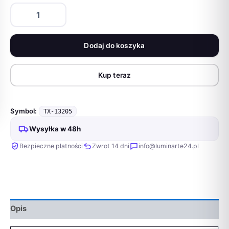
ilość
Siedzisko
samochodowe,
pies/kot,czarne,
Dodaj do koszyka
61×
10×50cm
Kup teraz
Symbol:
TX-13205
Wysyłka w 48h
Bezpieczne płatności
Zwrot 14 dni
info@luminarte24.pl
Opis