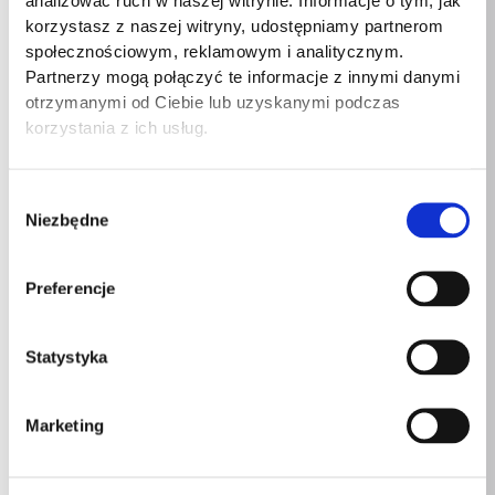
analizować ruch w naszej witrynie. Informacje o tym, jak
korzystasz z naszej witryny, udostępniamy partnerom
Szerokość produktu
500 mm
społecznościowym, reklamowym i analitycznym.
Partnerzy mogą połączyć te informacje z innymi danymi
Szerokość
560mm
otrzymanymi od Ciebie lub uzyskanymi podczas
korzystania z ich usług.
Długość
180mm
Wysokość
290mm
Wybór
Niezbędne
zgody
Podobne produkty
Preferencje
Statystyka
Marketing