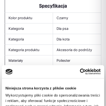
Specyfikacja
Kolor produktu
Czarny
Kategoria
Dla psa
Kategoria
Dla kota
Kategoria produktu
Akcesoria do podróży
Materiały
Poliester
Waga produktu
1 kg
Grubość
10 cm
Niniejsza strona korzysta z plików cookie
Wysokość produktu
610 mm
Wykorzystujemy pliki cookie do spersonalizowania treści
i reklam, aby oferować funkcje społecznościowe i
Zakres wagowy
1 kg – 1,9 kg