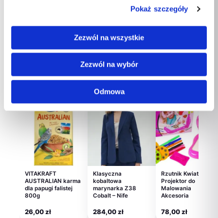
Smycz flexi
ZOLUX ANAH Filcak
VetExpert Szampon
automatyczna Black
z 10 zębami dla
dla szczeniąt i
Pokaż szczegóły
Design L taśma 5 m…
kotów
kociąt 250ml
69,00
zł
31,00
zł
43,00
zł
Zezwól na wszystkie
Zezwól na wybór
Polecane dla Ciebie
Odmowa
VITAKRAFT
Klasyczna
Rzutnik Kwiatek
AUSTRALIAN karma
kobaltowa
Projektor do
dla papugi falistej
marynarka Z38
Malowania
800g
Cobalt – Nife
Akcesoria
26,00
zł
284,00
zł
78,00
zł