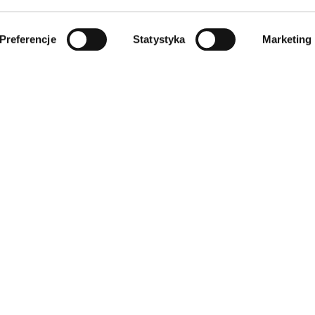
Preferencje
Statystyka
Marketing
INFORMACJE
SKLEP
Regulamin
Wszystkie produkty
Polityka prywatności
Dla zwierząt
Polityka cookies
Dom
Klauzula informacyjna RODO
Dziecięce
Odstąpienie od umowy
Elektronika