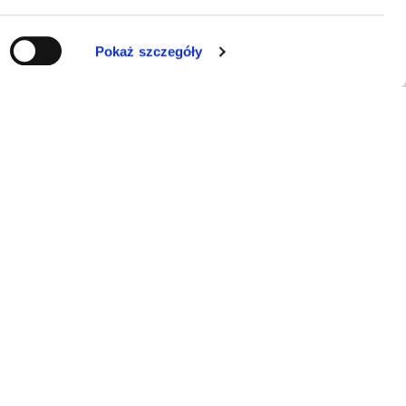
Pokaż szczegóły
KONTAKT
ERRAL Sp. z o.o.
E-mail:
info@luminarte24.pl
Tel.:
+48 792 657 084
NIP: 5273058751
KRS: 0001038822
Obsługa klienta
pon.–pt. 9:00–17:00