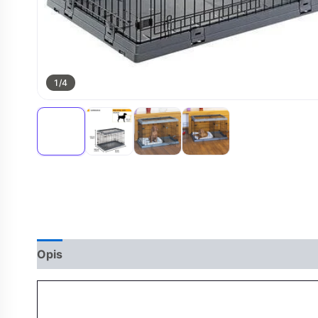
1
/4
Opis