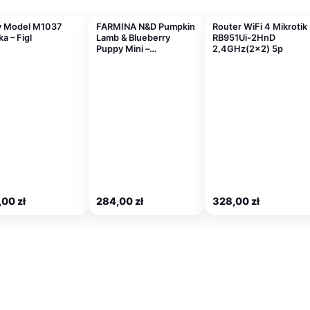
y Model M1037
FARMINA N&D Pumpkin
Router WiFi 4 Mikrotik
a – Figl
Lamb & Blueberry
RB951Ui-2HnD
Puppy Mini –…
2,4GHz(2×2) 5p
,00
zł
284,00
zł
328,00
zł