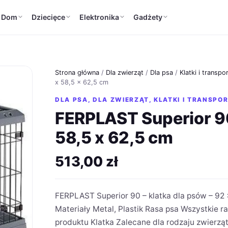
Dom
Dziecięce
Elektronika
Gadżety
Strona główna
/
Dla zwierząt
/
Dla psa
/
Klatki i transpo
x 58,5 x 62,5 cm
DLA PSA
,
DLA ZWIERZĄT
,
KLATKI I TRANSPO
FERPLAST Superior 90 
58,5 x 62,5 cm
513,00
zł
FERPLAST Superior 90 – klatka dla psów – 92 
Materiały Metal, Plastik Rasa psa Wszystkie r
produktu Klatka Zalecane dla rodzaju zwierząt