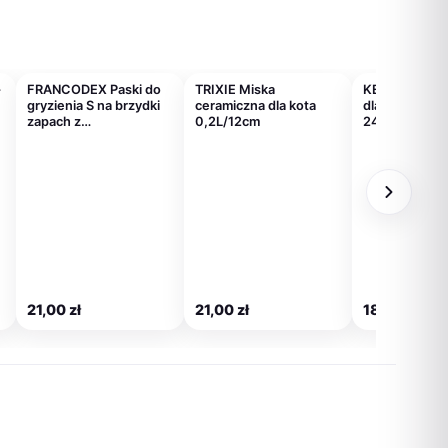
FRANCODEX Paski do
TRIXIE Miska
KERBL Torba 
gryzienia S na brzydki
ceramiczna dla kota
dla psa Vacati
zapach z…
0,2L/12cm
24…
21,00
zł
21,00
zł
186,00
zł