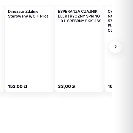
Dinozaur Zdalnie
ESPERANZA CZAJNIK
CASIO KALK
Sterowany R/C + Pilot
ELEKTRYCZNY SPRING
NAUKOWY FX
1.0 L SREBRNY EKK116S
570ESPLUS-2
FUNKCJI, 77
CZARNY
152,00
zł
33,00
zł
161,00
zł