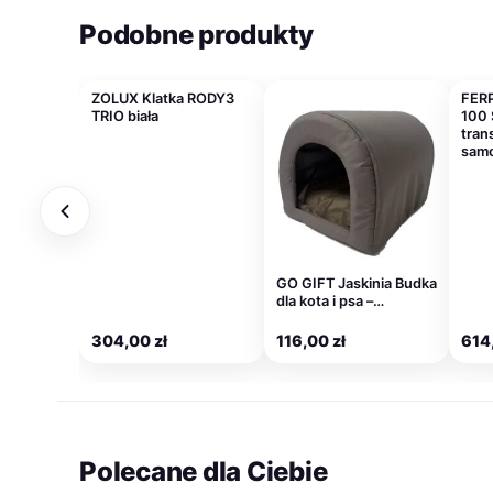
Podobne produkty
ZOLUX Klatka RODY3
FERP
TRIO biała
100 
tran
sam
GO GIFT Jaskinia Budka
dla kota i psa –…
304,00
zł
116,00
zł
614
Polecane dla Ciebie