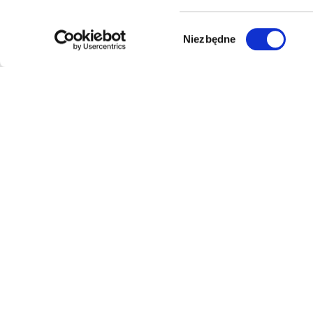
Wybór
Niezbędne
zgody
luminarte
24
Multistore z szerokim asortymentem w kilkunastu
kategoriach — elektronika, dom, ogród, moda,
sport, dla dzieci i zwierząt. Wygodne zakupy w
jednym miejscu, z jedną dostawą.
Bezpieczne płatności
Zwrot 14 dni