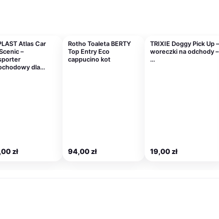
LAST Atlas Car
Rotho Toaleta BERTY
TRIXIE Doggy Pick Up –
Scenic –
Top Entry Eco
woreczki na odchody –
sporter
cappucino kot
…
ochodowy dla…
,00
zł
94,00
zł
19,00
zł